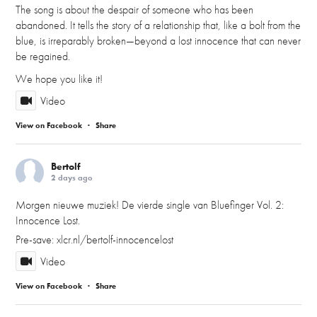
The song is about the despair of someone who has been
abandoned. It tells the story of a relationship that, like a bolt from the
blue, is irreparably broken—beyond a lost innocence that can never
be regained.
We hope you like it!
Video
View on Facebook
·
Share
Bertolf
2 days ago
Morgen nieuwe muziek! De vierde single van Bluefinger Vol. 2:
Innocence Lost.
Pre-save:
xlcr.nl/bertolf-innocencelost
Video
View on Facebook
·
Share