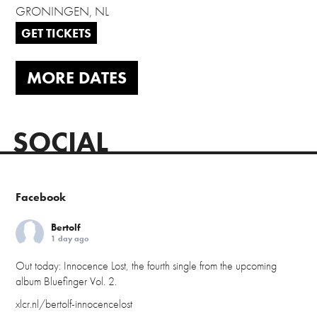
GRONINGEN, NL
GET TICKETS
MORE DATES
SOCIAL
Facebook
Bertolf
1 day ago
Out today: Innocence Lost, the fourth single from the upcoming
album Bluefinger Vol. 2.
xlcr.nl/bertolf-innocencelost