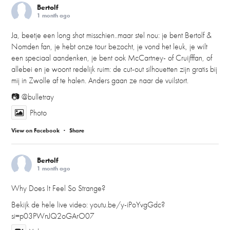
Bertolf
1 month ago
Ja, beetje een long shot misschien..maar stel nou: je bent Bertolf &
Nomden fan, je hebt onze tour bezocht, je vond het leuk, je wilt
een speciaal aandenken, je bent ook McCartney- of Cruijfffan, of
allebei en je woont redelijk ruim: de cut-out silhouetten zijn gratis bij
mij in Zwolle af te halen. Anders gaan ze naar de vuilstort.
📷 @bulletray
Photo
View on Facebook
·
Share
Bertolf
1 month ago
Why Does It Feel So Strange?
Bekijk de hele live video:
youtu.be/y-iPoYvgGdc?
si=p03PWnJQ2oGArO07