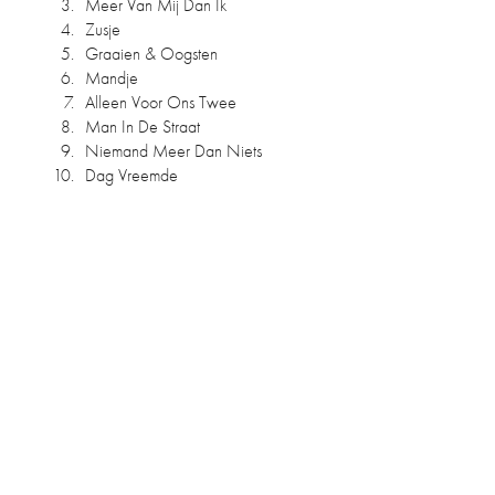
3.
Meer Van Mij Dan Ik
4.
Zusje
5.
Graaien & Oogsten
6.
Mandje
7.
Alleen Voor Ons Twee
8.
Man In De Straat
9.
Niemand Meer Dan Niets
10.
Dag Vreemde
SPOTIFY