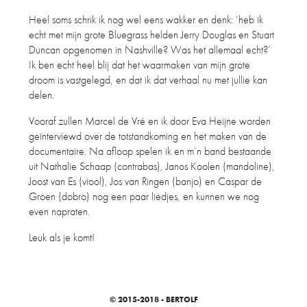
Heel soms schrik ik nog wel eens wakker en denk: ‘heb ik
echt met mijn grote Bluegrass helden Jerry Douglas en Stuart
Duncan opgenomen in Nashville? Was het allemaal echt?’
Ik ben echt heel blij dat het waarmaken van mijn grote
droom is vastgelegd, en dat ik dat verhaal nu met jullie kan
delen.
Vooraf zullen Marcel de Vré en ik door Eva Heijne worden
geïnterviewd over de totstandkoming en het maken van de
documentaire. Na afloop spelen ik en m’n band bestaande
uit Nathalie Schaap (contrabas), Janos Koolen (mandoline),
Joost van Es (viool), Jos van Ringen (banjo) en Caspar de
Groen (dobro) nog een paar liedjes, en kunnen we nog
even napraten.
Leuk als je komt!
© 2015-2018 - BERTOLF