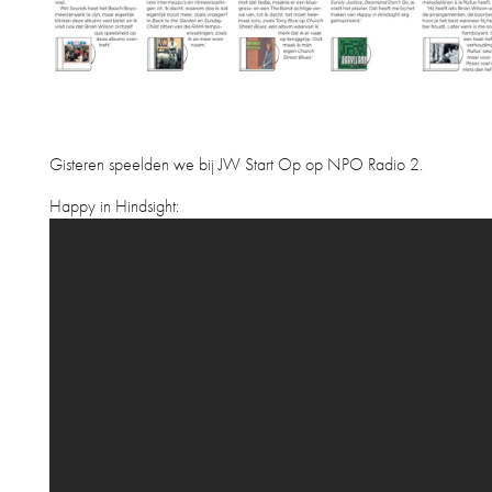
Gisteren speelden we bij JW Start Op op NPO Radio 2.
Happy in Hindsight: