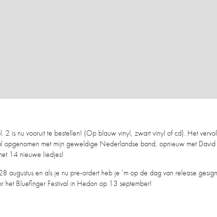
 2 is nu vooruit te bestellen! (Op blauw vinyl, zwart vinyl of cd). Het vervo
al opgenomen met mijn geweldige Nederlandse band, opnieuw met David 
et 14 nieuwe liedjes!
28 augustus en als je nu pre-ordert heb je ‘m op de dag van release gesign
or het Bluefinger Festival in Hedon op 13 september!