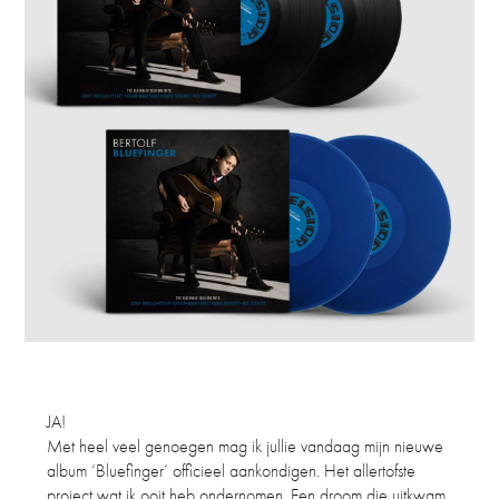
JA!
Met heel veel genoegen mag ik jullie vandaag mijn nieuwe
album ‘Bluefinger’ officieel aankondigen. Het allertofste
project wat ik ooit heb ondernomen. Een droom die uitkwam.