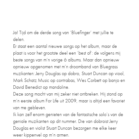
Ja! Tijd om de derde song van ‘Bluefinger’ met jullie te
delen.
Er staat een aantal nieuwe songs op het album, maar de
plaat is voor het grootste deel een ‘best of’: de volgens mij
beste songs van m’n vorige 6 albums. Maar dan opnieuw
opnieuw opgenomen met m’n droomband van Bluegrass
muzikanten: Jerry Douglas op dobro, Stuart Duncan op viool,
Mark Schatz Music op contrabas, Wes Corbett op banjo en
David Benedict op mandoline.
Deze song mocht van mij zeker niet ontbreken. Hij stond op
m’n eerste album For Life uit 2009, maar is altijd een favoriet
van me gebleven.
Ik kan zelf enorm genieten van de fantastische solo’s van de
geniale muzikanten op dit nummer. Die van dobroist Jerry
Douglas en violist Stuart Duncan bezorgen me elke keer
weer kippenvel op m’n armen.