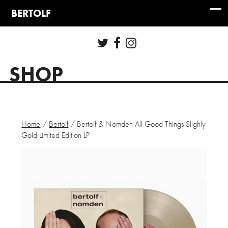
SHOP
Home
/
Bertolf
/ Bertolf & Nomden All Good Things Slighly
Gold Limited Edition LP