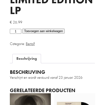
LP
€
26,99
Bertolf
Toevoegen aan winkelwagen
&
Nomden
Categorie:
Bertolf
All
Good
Things
Beschrijving
Slighly
Gold
BESCHRIJVING
Limited
Edition
Verschijnt en wordt verstuurd vanaf 23 januari 2026
LP
aantal
GERELATEERDE PRODUCTEN