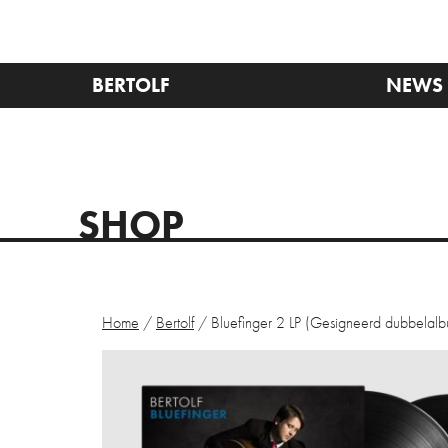
BERTOLF
NEWS
SHOP
Home
/
Bertolf
/ Bluefinger 2 LP (Gesigneerd dubbelal