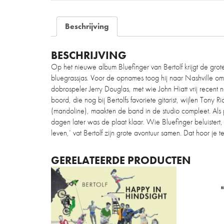
Beschrijving
BESCHRIJVING
Op het nieuwe album Bluefinger van Bertolf krijgt de grote
bluegrassjas. Voor de opnames toog hij naar Nashville om
dobrospeler Jerry Douglas, met wie John Hiatt vrij recent 
boord, die nog bij Bertolfs favoriete gitarist, wijlen Ton
(mandoline), maakten de band in de studio compleet. Als
dagen later was de plaat klaar. Wie Bluefinger beluister
leven,’ vat Bertolf zijn grote avontuur samen. Dat hoor je t
GERELATEERDE PRODUCTEN