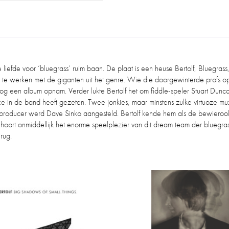
 liefde voor ‘bluegrass’ ruim baan. De plaat is een heuse Bertolf, Bluegrass
 te werken met de giganten uit het genre. Wie die doorgewinterde profs op 
nog een album opnam. Verder lukte Bertolf het om fiddle-speler Stuart Dunca
y Rice in de band heeft gezeten. Twee jonkies, maar minstens zulke virtuoze
 producer werd Dave Sinko aangesteld. Bertolf kende hem als de bewierook
t, hoort onmiddellijk het enorme speelplezier van dit dream team der blueg
erug.