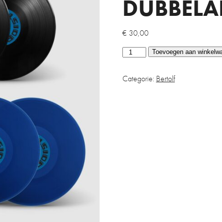
DUBBELA
€
30,00
Bluefinger
Toevoegen aan winkelw
2
LP
Categorie:
Bertolf
(Gesigneerd
dubbelalbum)
aantal