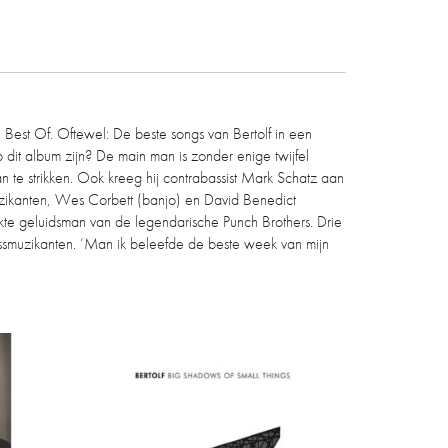
, Best Of. Oftewel: De beste songs van Bertolf in een
dit album zijn? De main man is zonder enige twijfel
n te strikken. Ook kreeg hij contrabassist Mark Schatz aan
 muzikanten, Wes Corbett (banjo) en David Benedict
te geluidsman van de legendarische Punch Brothers. Drie
rassmuzikanten. ‘Man ik beleefde de beste week van mijn